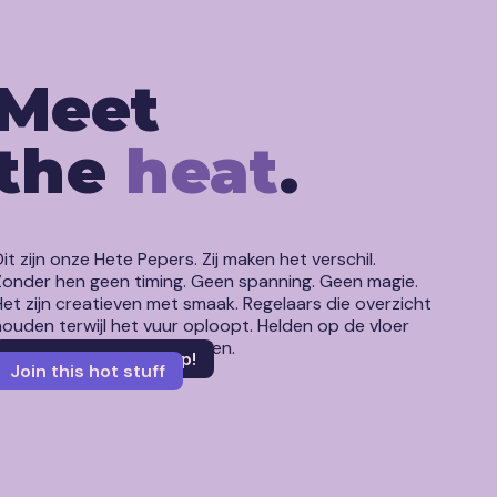
Meet
the
heat
.
tprint.
.
Dit zijn onze Hete Pepers. Zij maken het verschil.
Zonder hen geen timing. Geen spanning. Geen magie.
Het zijn creatieven met smaak. Regelaars die overzicht
houden terwijl het vuur oploopt. Helden op de vloer
die timing tot kunst verheffen.
Let's spice things up!
Join this hot stuff