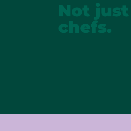
Not just
chefs.
Home.
Meet t