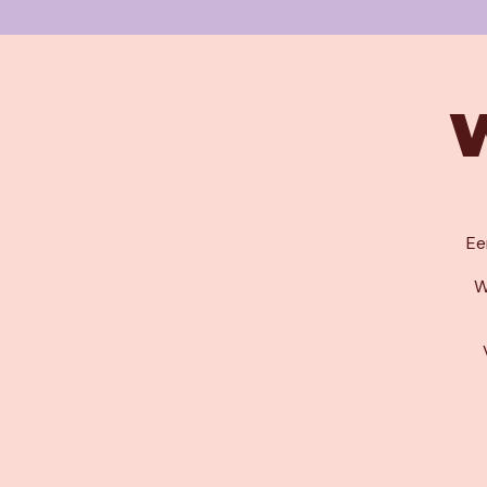
W
Ee
W