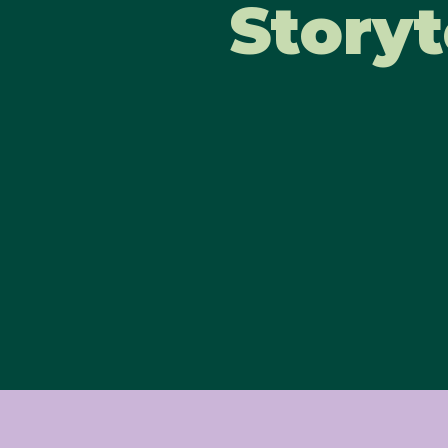
Storyt
he Heat.