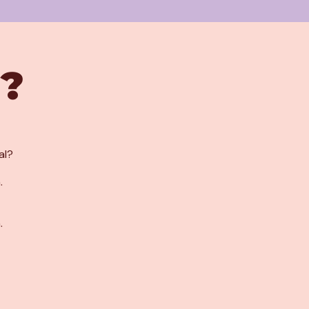
g?
al?
n.
.